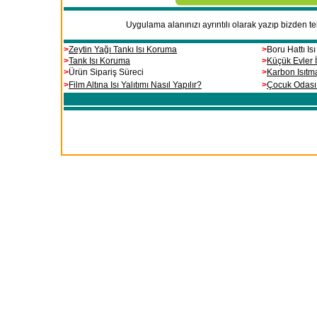
.
Uygulama alanınızı ayrıntılı olarak yazıp bizden tekl
.
>
Zeytin Yağı Tankı Isı Koruma
>
Boru Hattı I
>
Tank Isı Koruma
>
Küçük Evler 
>
Ürün Sipariş Süreci
>
Karbon Isıtm
>
Film Altına Isı Yalıtımı Nasıl Yapılır?
>
Çocuk Odası
.