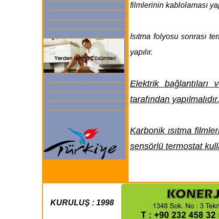
filmlerinin kablolaması yap
Isıtma folyosu sonrası t
yapılır.
Elektrik bağlantıları
tarafından yapılmalıdır
Karbonik ısıtma filmle
sensörlü termostat kull
KURULUŞ : 1998