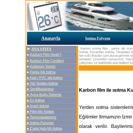
Anasayfa
Isıtma Folyosu
►
Karbon ısıtma filmi , parke altı ıs
ANA SAYFA
Isıtma, Duvardan Isıtma, Tavandan 
►
Karbon Film Nedir
?
fan-coil cihazları (yer,duvar,gömme duv
pompası çözümleri sunuyoruz. Havad
►
Karbon Film Çeşitleri
çalışması ve taahhüdü ana faaliyet ko
►
Kullanım Yerleri
►
Parke Altı Isıtma
►
Halı / PVC altı Isıtma
►Yat Yerden Isıtma
►Sertifikalarımız
Karbon film ile ısıtma K
►Ayna Buğu Önleme
►Ev Isıtma
►İşyeri Isıtma
Yerden ısıtma sistemlerimi
►Film Altı Yalıtım
Eğitimler firmamızın İzmir
►Termostatlarımız
►Isıtma Panoları
olarak verilir. Bayiler
►Cami Halı Altı Isıtma