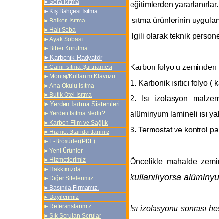
►
Sera Isıtma
eğitimlerden yararlanırlar.
►
Kış Bahçesi Isıtma
Isıtma ürünlerinin uygula
►Balkon Isıtma
►
Halı Soba
ilgili olarak teknik person
►Ayak Sobası
►Biber Kurutma
►
Karbonik Radyatör
Karbon folyolu zeminden ı
►Cami Isıtma Şartnamesi
►Montaj/Kullanım Klavuzu
1. Karbonik ısıtıcı folyo ( 
►Ana Okulu Isıtma
►
Butik Otel Isıtma
2. Isı izolasyon malze
►
Yerden Isıtma Sistemleri
►
Yerden Isıtma Nedir?
alüminyum lamineli ısı yal
►Karbon Film ve Sağlık
3. Termostat ve kontrol p
►
Hizmet Standartlarımız
►
E-Bröşürler(PDF)
►
Yeni Ürünler
►
Hizmetlerimiz
Öncelikle mahalde zemin
►
Hakkımızda
kullanılıyorsa alüminy
►
Diğer Sitelerimiz
►Basında Firmamız.
►
Bayilerimiz
►
Referanslarımız
Isı izolasyonu sonrası hesa
►
Sık Sorulan Sorular