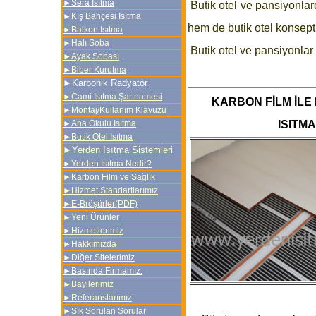
►
Sera Isıtma
Butik otel ve pansiyonlar
►
Kış Bahçesi Isıtma
hem de butik otel konsep
►Balkon Isıtma
►
Halı Soba
Butik otel ve pansiyonlar 
►Ayak Sobası
►Biber Kurutma
►
Karbonik Radyatör
►Cami Isıtma Şartnamesi
KARBON FİLM İLE
►Montaj/Kullanım Klavuzu
►Ana Okulu Isıtma
ISITMA
►
Butik Otel Isıtma
►
Yerden Isıtma Sistemleri
►
Yerden Isıtma Nedir?
►Karbon Film ve Sağlık
►
Hizmet Standartlarımız
►
E-Bröşürler(PDF)
►
Yeni Ürünler
►
Hizmetlerimiz
►
Hakkımızda
►
Diğer Sitelerimiz
►Basında Firmamız.
►
Bayilerimiz
►
Referanslarımız
►
Sık Sorulan Sorular