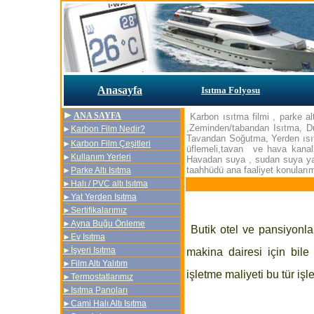
Anasayfa
Isıtma Folyosu
►
ANA SAYFA
Karbon ısıtma filmi , parke a
,Zeminden/tabandan Isıtma, 
►
Karbon Film Nedir
?
Tavandan Soğutma, Yerden ısıtm
►
Karbon Film Çeşitleri
üflemeli,tavan ve hava kanall
►
Kullanım Yerleri
Havadan suya , sudan suya yada
taahhüdü ana faaliyet konularım
►
Parke Altı Isıtma
.
►
Halı / PVC altı Isıtma
►Yat Yerden Isıtma
►Sertifikalarımız
►Ayna Buğu Önleme
Butik otel ve pansiyonlar
►Ev Isıtma
►İşyeri Isıtma
makina dairesi için bil
►Film Altı Yalıtım
işletme maliyeti bu tür işl
►Termostatlarımız
►Isıtma Panoları
►Cami Halı Altı Isıtma