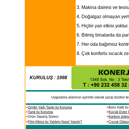
3. Makina dairesi ve tesisa
4. Doğalgaz olmayan yerle
5. Hiçbir yan etkisi yoktu
6. Bitmiş binalarda da p
7. Her oda bağımsız kontr
8. Çok konforlu sıcacık ze
KURULUŞ : 1998
.
Uygulama alanınızı ayrıntılı olarak yazıp bizden tekl
.
>
Zeytin Yağı Tankı Isı Koruma
>
Boru Hattı I
>
Tank Isı Koruma
>
Küçük Evler 
>
Ürün Sipariş Süreci
>
Karbon Isıtm
>
Film Altına Isı Yalıtımı Nasıl Yapılır?
>
Çocuk Odası