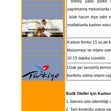
Bitmiş yada parke /
yapılmamış mekanlarda u
Islak hacim diye tabir e
mutfaklarda karbon ısıtıcı
Karbon filmler 15 sn.de ken
Malzemeyi ve ortamı ısı
10-15 dakika sürebilir.
Uzak yer sensörlü termost
konforlu ısıtma ortamı sağ
Butik Oteller için Karbon
1. İstenen oda istenildiği an
2. Tam kontrollu ısıtma sa