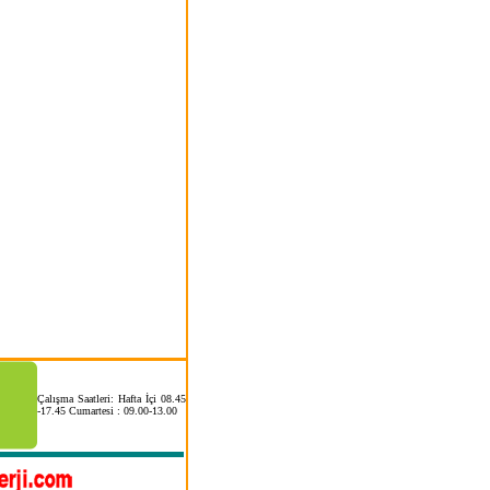
Çalışma Saatleri: Hafta İçi 08.45
-17.45 Cumartesi : 09.00-13.00