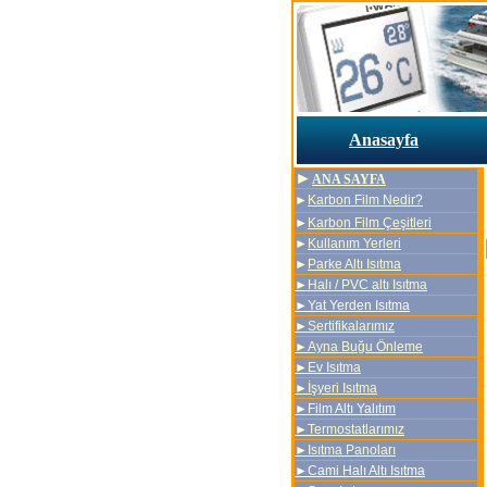
Anasayfa
►
ANA SAYFA
►
Karbon Film Nedir
?
►
Karbon Film Çeşitleri
►
Kullanım Yerleri
►
Parke Altı Isıtma
►
Halı / PVC altı Isıtma
►Yat Yerden Isıtma
►Sertifikalarımız
►Ayna Buğu Önleme
►Ev Isıtma
►İşyeri Isıtma
►Film Altı Yalıtım
►Termostatlarımız
►Isıtma Panoları
►Cami Halı Altı Isıtma