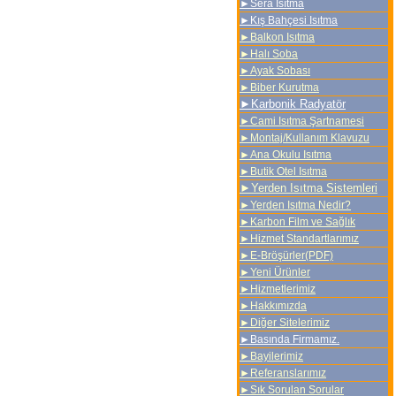
►
Sera Isıtma
►
Kış Bahçesi Isıtma
►Balkon Isıtma
►
Halı Soba
►Ayak Sobası
►Biber Kurutma
►
Karbonik Radyatör
►Cami Isıtma Şartnamesi
►Montaj/Kullanım Klavuzu
►Ana Okulu Isıtma
►
Butik Otel Isıtma
►
Yerden Isıtma Sistemleri
►
Yerden Isıtma Nedir?
►Karbon Film ve Sağlık
►
Hizmet Standartlarımız
►
E-Bröşürler(PDF)
►
Yeni Ürünler
►
Hizmetlerimiz
►
Hakkımızda
►
Diğer Sitelerimiz
►Basında Firmamız.
►
Bayilerimiz
►
Referanslarımız
►
Sık Sorulan Sorular