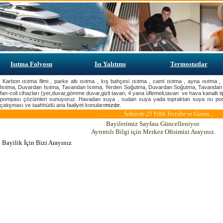
Isıtma Folyosu
Isı Yalıtımı
Termostatlar
Karbon ısıtma filmi , parke altı ısıtma , kış bahçesi ısıtma , cami ısıtma , ayna ısıtma
Isıtma, Duvardan Isıtma, Tavandan Isıtma, Yerden Soğutma, Duvardan Soğutma, Tavandan
fan-coil cihazları (yer,duvar,gömme duvar,gizli tavan, 4 yana üflemeli,tavan ve hava kanallı tip
pompası çözümleri sunuyoruz. Havadan suya , sudan suya yada topraktan suya ısı pompas
çalışması ve taahhüdü ana faaliyet konuları
mızdır.
.............
Sektörde 23 Yıllık Tecrübe ve Güven...
Bayilerimiz Sayfası Güncelleniyor.
Ayrıntılı Bilgi için Merkez Ofisimizi Arayınız.
Bayilik İçin Bizi Arayınız