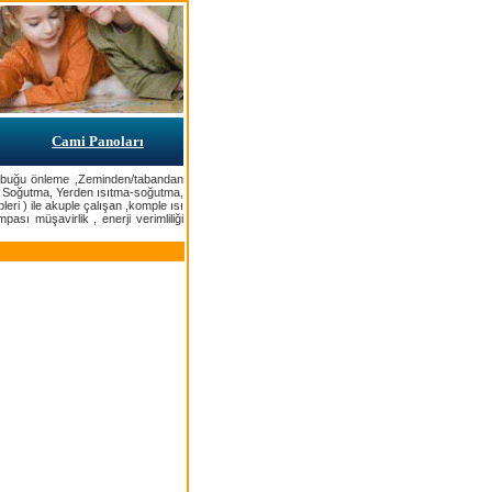
Cami Panoları
 , buğu önleme ,Zeminden/tabandan
 Soğutma, Yerden ısıtma-soğutma,
leri ) ile akuple çalışan ,komple ısı
ı müşavirlik , enerji verimliliği